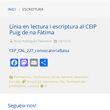
INICI
ESCRIOTURA
Línia en lectura i escriptura al CEIP
Puig de na Fàtima
Borja Rodríguez Palomino
10/10/23
CEP_CAL_227_convocatoria
Baixa
Facebook
Mastodon
Email
Comparteix
,
,
,
,
Formacions
Formacions 23/24
General
Novetats
,
,
,
Portada
curs23/24
escriotura
Fec
Formació del
,
professorat
Lectura
0
Segueix-nos!