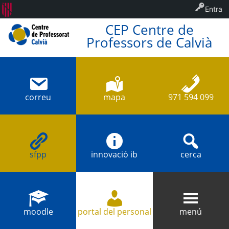
Entra
CEP Centre de
Professors de Calvià
correu
mapa
971 594 099
sfpp
innovació ib
cerca
moodle
portal del personal
menú