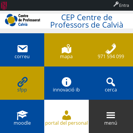
Entra
CEP Centre de
Professors de Calvià
correu
mapa
971 594 099
sfpp
innovació ib
cerca
moodle
portal del personal
menú