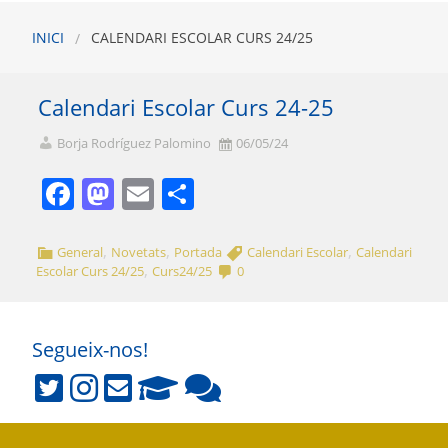
INICI
CALENDARI ESCOLAR CURS 24/25
Calendari Escolar Curs 24-25
Borja Rodríguez Palomino
06/05/24
Facebook
Mastodon
Email
Comparteix
,
,
,
General
Novetats
Portada
Calendari Escolar
Calendari
,
Escolar Curs 24/25
Curs24/25
0
Segueix-nos!