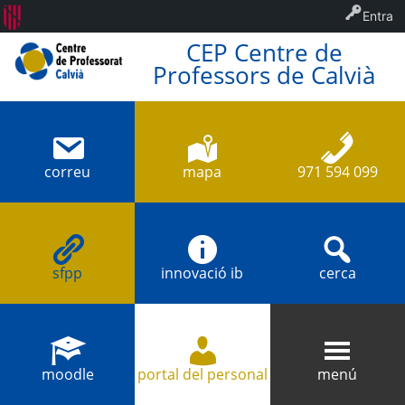
Entra
CEP Centre de
Professors de Calvià
correu
mapa
971 594 099
sfpp
innovació ib
cerca
moodle
portal del personal
menú