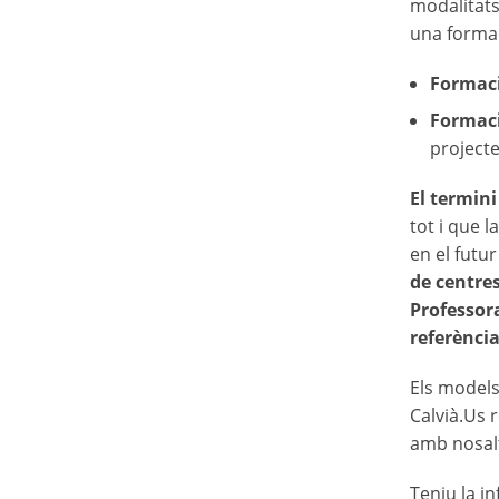
modalitats
una formac
Formaci
Formaci
projecte
El termini
tot i que l
en el futur
de centres
Professora
referènci
Els models
Calvià.Us 
amb nosalt
Teniu la in