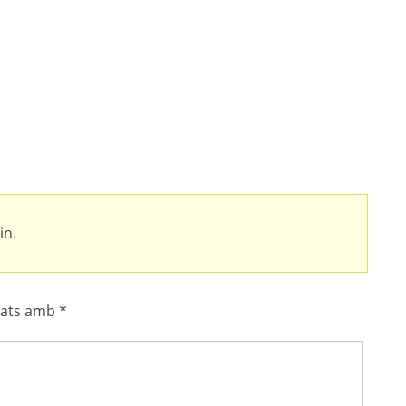
in.
cats amb
*