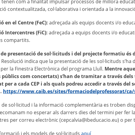
 tenen com a finalitat impulsar processos de millora educati
ió contextualitzada, col·laborativa i orientada a la innovac
ó en el Centre (FeC):
adreçada als equips docents i/o educa
ó Intercentres (FiC):
adreçada a equips docents i/o educat
s compartits.
 de presentació de sol·licituds i del projecte formatiu és 
a Resolució indica que la presentació de les sol·licituds s’h
 per la Finestra Electrònica del programa Llull.
Mentre aques
 públics com concertats) s’han de tramitar a través dels
t per a cada CEP i als quals podreu accedir a través del 
a.
https://www.caib.es/sites/formaciodelprofessorat/ca/s
 de sol·licitud i la informació complementària es troben dis
recomanam no esperar als darrers dies del termini per fer l
res per correu electrònic (cepcalvia@ibeducacio.eu) o per 
formació i els models de sol·licituds
aquí