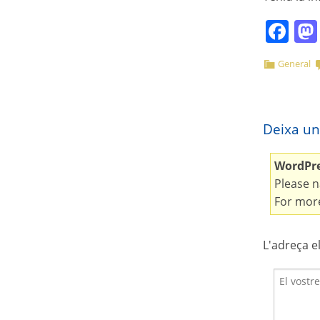
Fa
General
Deixa un
WordPres
Please n
For more
L'adreça e