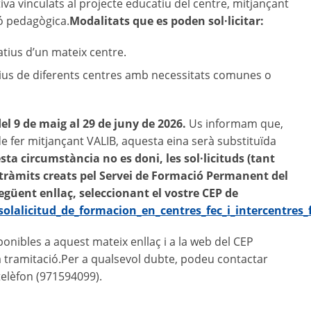
va vinculats al projecte educatiu del centre, mitjançant
ió pedagògica.
Modalitats que es poden sol·licitar:
tius d’un mateix centre.
ius de diferents centres amb necessitats comunes o
del 9 de maig al 29 de juny de 2026.
Us informam que,
a de fer mitjançant VALIB, aquesta eina serà substituïda
ta circumstància no es doni, les sol·licituds (tant
 tràmits creats pel Servei de Formació Permanent del
següent enllaç, seleccionant el vostre CEP de
olalicitud_de_formacion_en_centres_fec_i_intercentres_f
ponibles a aquest mateix enllaç i a la web del CEP
a tramitació.Per a qualsevol dubte, podeu contactar
telèfon (971594099).