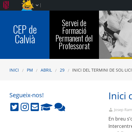
Servei de
CEP de
Formació
Calvià
Permanent del
Professorat
INICI
PM
ABRIL
29
INICI DEL TERMINI DE SOL·LIC
Inici
Segueix-nos!
Josep Ra
En breu s’
Intercentr