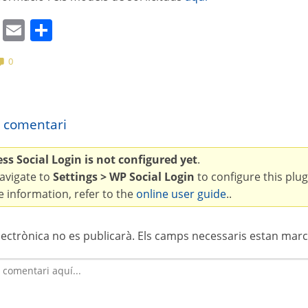
cebook
Mastodon
Email
Comparteix
0
 comentari
s Social Login is not configured yet
.
avigate to
Settings > WP Social Login
to configure this plug
 information, refer to the
online user guide
..
lectrònica no es publicarà.
Els camps necessaris estan mar