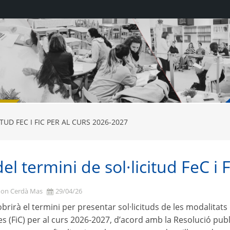
ITUD FEC I FIC PER AL CURS 2026-2027
 del termini de sol·licitud FeC i
mon Cerdà Mas
29/04/26
obrirà el termini per presentar sol·licituds de les modalitat
es (FiC) per al curs 2026-2027, d’acord amb la Resolució pu