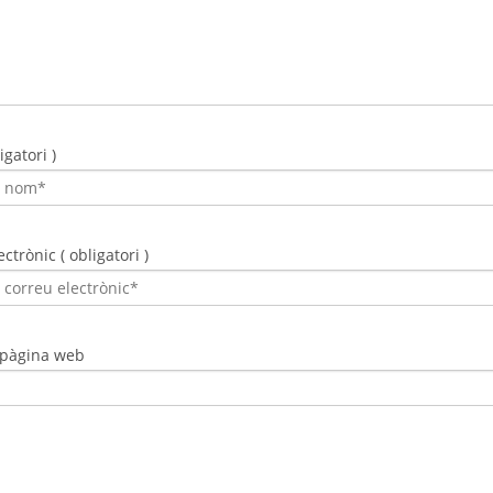
gatori )
ctrònic ( obligatori )
 pàgina web