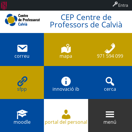
Entra
CEP Centre de
Professors de Calvià
correu
mapa
971 594 099
sfpp
innovació ib
cerca
moodle
portal del personal
menú