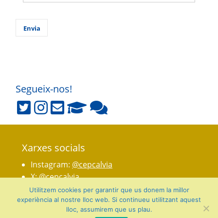
Segueix-nos!
Xarxes socials
Instagram:
@cepcalvia
X:
@cepcalvia
Telegram:
CEP Calvià
Utilitzem cookies per garantir que us donem la millor
experiència al nostre lloc web. Si continueu utilitzant aquest
lloc, assumirem que us plau.
Avís legal
|
Sobre el web
|
©2026 Govern de les Illes Balears |
Fet amb