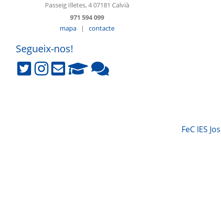
Passeig Illetes, 4 07181 Calvià
971 594 099
mapa
|
contacte
Segueix-nos!
FeC IES Jos