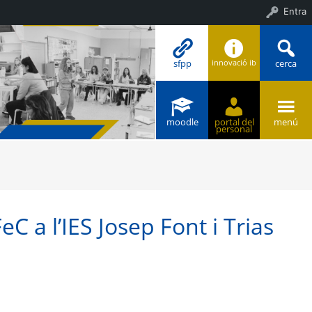
Entra
sfpp
cerca
innovació ib
moodle
portal del
menú
personal
 a l’IES Josep Font i Trias