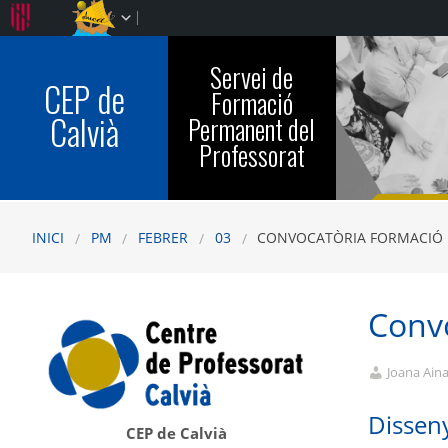
Servei de
CEP de
Formació
Calvià
Permanent del
Professorat
INICI
PM
FEBRER
03
CONVOCATÒRIA FORMACIÓ EN 
Convo
Joana Ain
Dissen
CEP de Calvià