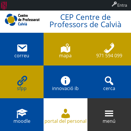
Entra
CEP Centre de
Professors de Calvià
correu
mapa
971 594 099
sfpp
innovació ib
cerca
moodle
portal del personal
menú