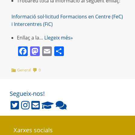
Trobareu tota la informació al següent enllaç:
Informació sol·licitud Formacions en Centre (FeC)
i Intercentres (FiC)
Enllaç a la…
Llegeix més»
Facebook
Mastodon
Email
Comparteix
General
0
Segueix-nos!
Xarxes socials